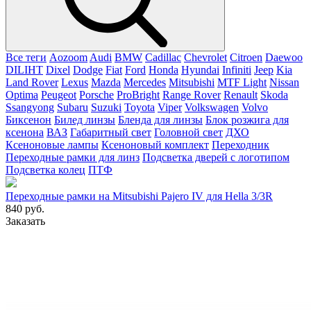
Все теги
Aozoom
Audi
BMW
Cadillac
Chevrolet
Citroen
Daewoo
DILIHT
Dixel
Dodge
Fiat
Ford
Honda
Hyundai
Infiniti
Jeep
Kia
Land Rover
Lexus
Mazda
Mercedes
Mitsubishi
MTF Light
Nissan
Optima
Peugeot
Porsche
ProBright
Range Rover
Renault
Skoda
Ssangyong
Subaru
Suzuki
Toyota
Viper
Volkswagen
Volvo
Биксенон
Билед линзы
Бленда для линзы
Блок розжига для
ксенона
ВАЗ
Габаритный свет
Головной свет
ДХО
Ксеноновые лампы
Ксеноновый комплект
Переходник
Переходные рамки для линз
Подсветка дверей с логотипом
Подсветка колец
ПТФ
Переходные рамки на Mitsubishi Pajero IV для Hella 3/3R
840 руб.
Заказать